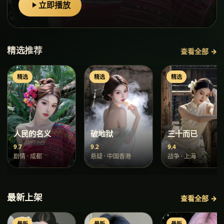
立即播放
精选推荐
查看全部 →
精选
精选
精选
人民的名义
破地狱
三十而已
9.7
9.2
9.4
剧情
·
成都
悬疑
·
中国香港
战争
·
上海
最新上架
查看全部 →
最新
最新
最新