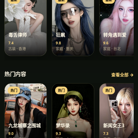
毒舌律师
狂飙
转角遇到爱
7.4
9.8
9.6
古装
·
香港
家庭
·
重庆
家庭
·
台北
热门内容
查看全部 →
热门
热门
热门
九龙城寨之围城
梦华录
新闻女王3
9.0
9.3
7.3