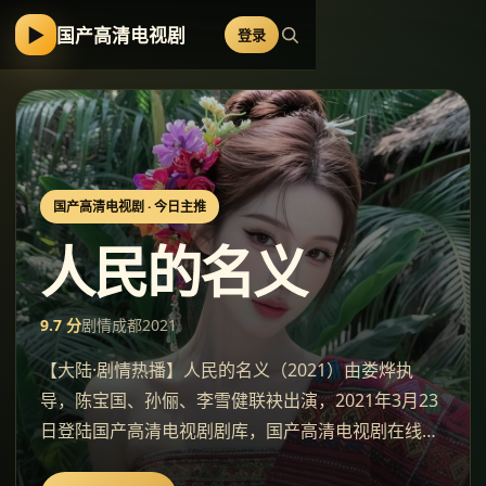
▶
国产高清电视剧
登录
国产高清电视剧
· 今日主推
人民的名义
9.7
分
剧情
成都
2021
【大陆·剧情热播】人民的名义（2021）由娄烨执
导，陈宝国、孙俪、李雪健联袂出演，2021年3月23
日登陆国产高清电视剧剧库，国产高清电视剧在线观
看。